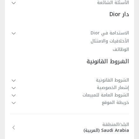
الأسئلة الشائعة
يمكن تنسيق طقم السوارين البانغل مع ابتكارات أخرى مزيّنة
توقيع Dior محفور في الناحية الداخلية
دار Dior
بنمط ديور أوبليك لتكتمل روعة الإطلالة.
نحاس فضّي ونحاس مُعالج بطبقة من الروثينيوم
يتكوّن هذا الطقم من سوارَي بانغل
100% نحاس
الاستدامة في Dior
الأخلاقيات والامتثال
صُنع في ألمانيا
الوظائف
الشروط القانونية
الشروط القانونية
إشعار الخصوصية
الشروط العامة للمبيعات
خريطة الموقع
البلد/المنطقة
Saudi Arabia (العربية)