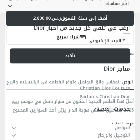
اختر مقاسك
أضف إلى سلة التسوق
ر.س.2,800.00
أرغب في تلقّي كل جديد من أخبار Dior
شراء سريع
البريد الإلكتروني
بمجرد إجراء طلبيتك، أنت توافق على
شروط الخدمة
تأكيد
متاجر Dior
الوص
المقاس والق
التواصل وتوفر القطعة في ال
التسليم والإرج
ف
صة
متجر
اع
Christian Dior Couture
Parfums Christian Dior
أطلّ هذا الطقم الجديد المكون من سوار بانغل في موسم ربيع
خدمات العملاء
2025 بتفاصيل تعكس هوية الدار. يزيّن أحد السوارين المصنوع
من النحاس المُعالج بطبقة من الروثينيوم نمط ديور أوبليك
عرض المزيد
المحفور، بينما يتميّز السوار الآخر المصنوع من النحاس الفضّي
التواصل
نمط ديور أوبليك محفور
التوصيل والإرجاع
بتصميم انسيابي يزينه توقيع CD Icon بتصميم زخرفي مفرّغ.
توقيع CD Icon بتصميم زخرفي مفرّغ