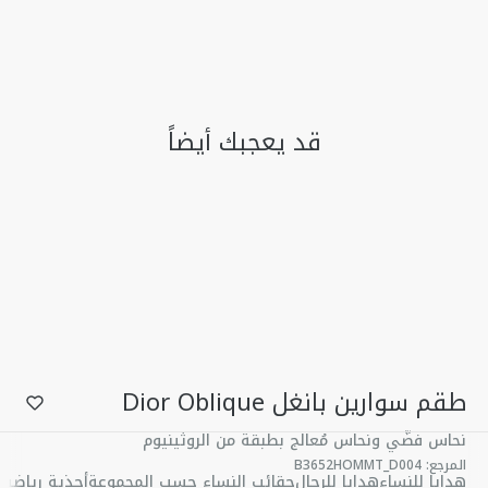
قد يعجبك أيضاً
طقم سوارين بانغل Dior Oblique
نحاس فضّي ونحاس مُعالج بطبقة من الروثينيوم
المرجع
:
B3652HOMMT_D004
هدايا للنساء
هدايا للرجال
حقائب النساء حسب المجموعة
أحذية رياضية 