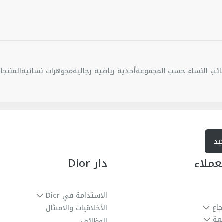
ئب النساء حسب المجموعة
أحذية رياضية رجالية
مجوهرات نسائية
المنتجا
يد
عملاء
دار Dior
الاستدامة في Dior
جاع
الأخلاقيات والامتثال
عة
الوظائف