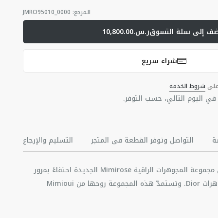
المرجع
:
JMRO95010_0000
ضف إلى سلة التسوق
ر.س.10,800.00
شراء سريع
 على
شروط الخدمة
ي اليوم التالي، حسب التوفر.
ة
التواصل وتوفر القطعة في المتجر
التسليم والإرجاع
قدّمت فيكتوار دو كاستيلان مجموعة المجوهرات الراقية Mimirose الجديدة احتفاءً بمرور
عشرين عاماً على ولادة مجوهرات Dior. وتستمدّ هذه المجموعة روحها من Mimioui
بطابعها الراقي وأحجارها الكريمة، وتستوحي من Rose des Vents ترصيعها الدقيق
من أحجارها.