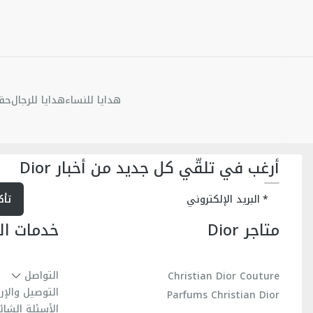
هدايا للنساء
هدايا للرجال
حقا
أرغب في تلقّي كل جديد من أخبار Dior
تأك
البريد الإلكتروني
متاجر Dior
خدمات ال
التواصل
Christian Dior Couture
التوصيل والإر
Parfums Christian Dior
الأسئلة الشائ