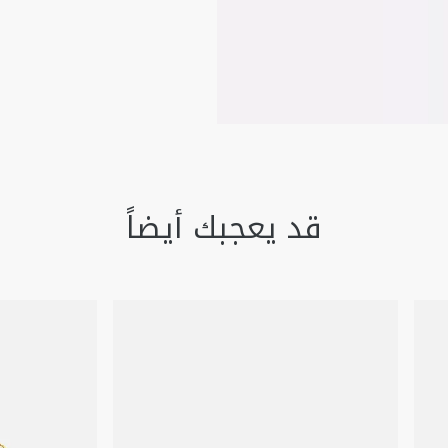
ألماس (0,13 قيراط)، قيمة تقريبية مقدمة لأغراض استرشادية
إرشادات العناية:
الأخرى.
ضع كل قطعة في علبتها ال
المباشرة والرطوبة.
انزع المجوهرات قبل الاستح
قد يعجبك أيضاً
نظّف المجوهرات بلطف باست
الضغط بقوة على الأحجار أو الأ
للعناية بقطعتك أو إصلاحها