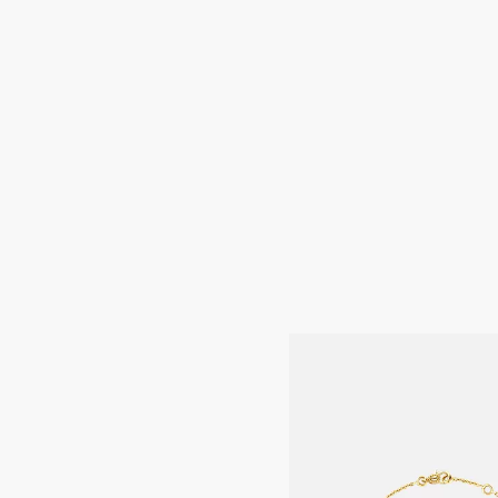
للحفاظ على جمال مجوهرات Dior، تجنّب ملامستها للعطور والكحول والمواد الكيميائية
أصلية واحفظها في مكان جاف بعيداً عن أشعة الشمس
مام، أو السباحة، أو المشاركة في أي نشاط رياضي.
خدام قطعة قماش ناعمة وخالية من الوبر، مع الحرص على عدم
ُطر المُثبّتة.
 على يد خبراء، ندعوك إلى حجز موعد في أحد متاجرنا.