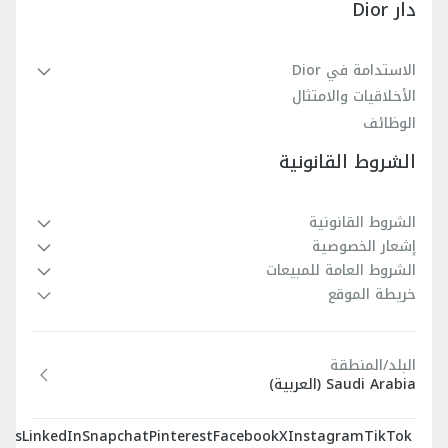
دار Dior
الاستدامة في Dior
الأخلاقيات والامتثال
الوظائف
الشروط القانونية
الشروط القانونية
إشعار الخصوصية
الشروط العامة للمبيعات
خريطة الموقع
البلد/المنطقة
Saudi Arabia (العربية)
sts
LinkedIn
Snapchat
Pinterest
Facebook
X
Instagram
TikTok