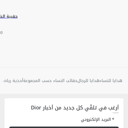
هدايا للنساء
هدايا للرجال
حقائب النساء حسب المجموعة
أحذية رياضية 
أرغب في تلقّي كل جديد من أخبار Dior
البريد الإلكتروني