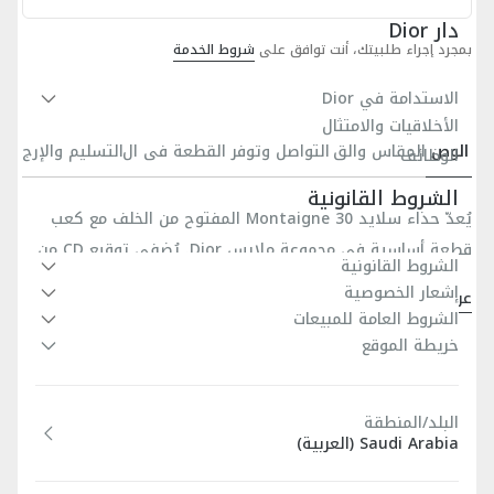
دار Dior
بمجرد إجراء طلبيتك، أنت توافق على
شروط الخدمة
الاستدامة في Dior
الأخلاقيات والامتثال
الوص
المقاس والق
التواصل وتوفر القطعة في ال
التسليم والإرج
الوظائف
ف
صة
متجر
اع
الشروط القانونية
يُعدّ حذاء سلايد 30 Montaigne المفتوح من الخلف مع كعب
قطعة أساسية في مجموعة ملابس Dior. يُضفي توقيع CD من
الشروط القانونية
المعدن الذهبي لمسة مميزة على التصميم، ويتباين مع جلد
إشعار الخصوصية
عرض المزيد
العجل الأسود. يتميز حذاء سلايد المفتوح من الخلف بطرف
المادة الرئيسية: جلد العجل
الشروط العامة للمبيعات
أمامي مربّع أنيق وكعب أسطواني يبلغ ارتفاعه 3,5 سم، وتُضفي
خريطة الموقع
بطانة من جلد العجل
خطوطه الأزليّة لمسة مثالية على أي إطلالة.
توقيع CD من المعدن الذهبي
نعل من جلد العجل مزيّن بشكل نجمة محفورة، الرمز الجالب
البلد/المنطقة
للحظ المفضّل لدى كريستيان ديور
Saudi Arabia (العربية)
صُنع في إيطاليا