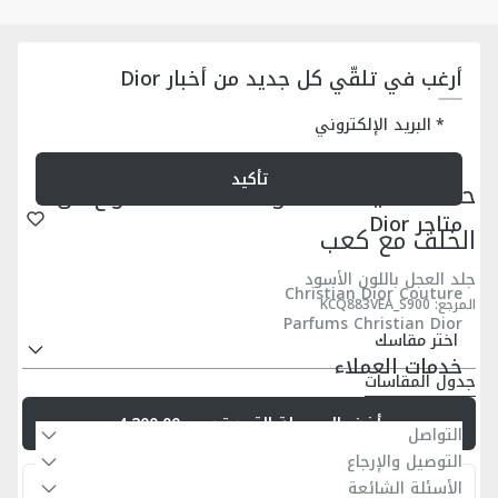
أرغب في تلقّي كل جديد من أخبار Dior
البريد الإلكتروني
تأكيد
حذاء سلايد 30 Montaigne المفتوح من
متاجر Dior
الخلف مع كعب
جلد العجل باللون الأسود
Christian Dior Couture
المرجع
:
KCQ883VEA_S900
Parfums Christian Dior
اختر مقاسك
خدمات العملاء
جدول المقاسات
أضف إلى سلة التسوق
ر.س.4,200.00
التواصل
التوصيل والإرجاع
الأسئلة الشائعة
شراء سريع