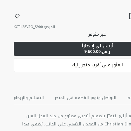
المرجع
:
KCT128VSO_S900
غير متوفر
أرسل لي إشعاراً
ر.س.9,600.00
العثور على أقرب متجر إليك
ة
التواصل وتوفر القطعة في المتجر
التسليم والإرجاع
ة D-Town بتصميم أزليّ. تتميّز بتصميم أنبوبي مصنوع من جلد العجل المرن
الأسود يزيّنه توقيع Christian Dior Paris من المعدن الذهبي على الجانب. يُضفي هذا