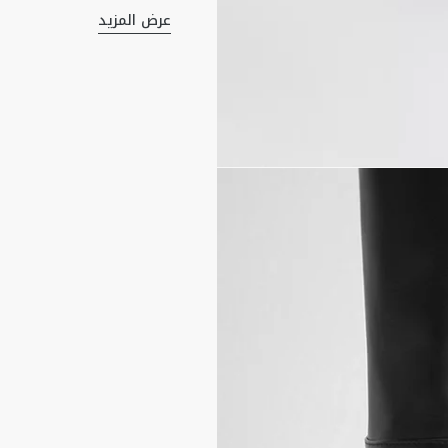
الحذاء الراقي لمسة مميزة 
عرض المزيد
المادة الرئيسية: جلد ال
بطانة من جلد العجل
توقيع Christian Dior Paris من المعدن الذهبي على الجانب
نعل من جلد العجل بملمس 
صُنع في إيطاليا