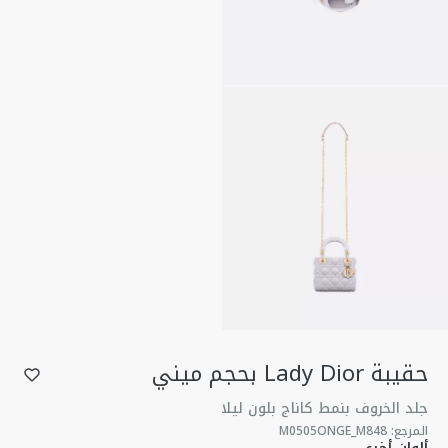
حقيبة Lady Dior بحجم ميني
جلد الخروف بنمط كاناج بلون ليلا
المرجع
:
M0505ONGE_M848