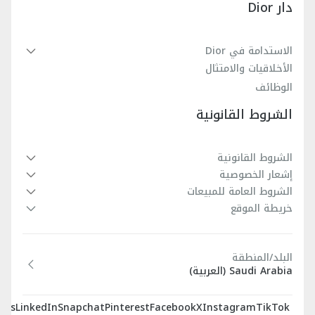
دار Dior
الاستدامة في Dior
الأخلاقيات والامتثال
الوظائف
الشروط القانونية
الشروط القانونية
إشعار الخصوصية
الشروط العامة للمبيعات
خريطة الموقع
البلد/المنطقة
Saudi Arabia (العربية)
sts
LinkedIn
Snapchat
Pinterest
Facebook
X
Instagram
TikTok