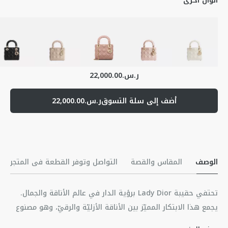
ألوان أخرى
ر.س.22,000.00
أضف إلى سلة التسوق
ر.س.22,000.00
الوصف
المقاس والقصة
التواصل وتوفر القطعة في المتجر
تحتفي حقيبة Lady Dior برؤية الدار في عالم الأناقة والجمال.
يجمع هذا الابتكار المميّز بين الأناقة الأزليّة والرقيّ، وهو مصنوع
من جلد الخروف باللون الأرجواني الفاتح ليلا، مع درزات تجسّد نمط