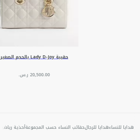
حقيبة Lady D-Joy بالحجم الصغير
هدايا للنساء
هدايا للرجال
حقائب النساء حسب المجموعة
أحذية رياضية 