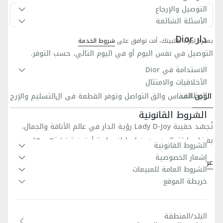
التوصيل والإرجاع
شراء سريع
الأسئلة الشائعة
دار Dior
بمجرد إجراء طلبيتك، أنت توافق على
شروط الخدمة
التوصيل في نفس اليوم أو في اليوم التالي، حسب التوفر.
الاستدامة في Dior
الأخلاقيات والامتثال
الوظائف
الوص
المقاس والق
التواصل وتوفر القطعة في ال
التسليم والإرج
ف
صة
متجر
اع
الشروط القانونية
تُجسّد حقيبة Lady D-Joy رؤية الدار في عالم الأناقة والجمال،
بفضل ما تتميّز به من خطوط انسيابية أيقونية تشتهر بها
الشروط القانونية
مجموعة Lady Dior. إنّ هذا التصميم الراقي والأزليّ مصنوع من
إشعار الخصوصية
عرض المزيد
جلد الخروف باللون البيج الناعم مع درزات تجسّد نمط كاناج، وتزيّنه
الشروط العامة للمبيعات
المادة الرئيسية: جلد الخروف
خريطة الموقع
أحرف D.I.O.R. الزينية من المعدن الذهبي الخافت لتضفي عليه
بطانة من جلد الماعز وجلد الخروف
لمسات مشرقة. تتميّز حقيبة Lady D-Joy الصغيرة بسلسلة قابلة
رباط بشكل سلسلة قابلة للإزالة
للفصل ورباط كتف من الجلد قابل للتعديل والإزالة، ما يتيح حملها
رباط كتف من الجلد قابل للتعديل والإزالة
البلد/المنطقة