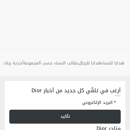
هدايا للنساء
هدايا للرجال
حقائب النساء حسب المجموعة
أحذية رياضية 
أرغب في تلقّي كل جديد من أخبار Dior
البريد الإلكتروني
تأكيد
متاجر Dior