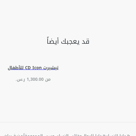
قد يعجبك أيضاً
تيشيرت CD Icon للأطفال
من ‏1,300.00 ر.س.‏