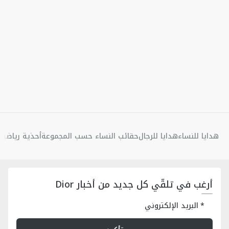
هدايا للنساء
هدايا للرجال
حقائب النساء حسب المجموعة
أحذية رياضية 
أرغب في تلقّي كل جديد من أخبار Dior
البريد الإلكتروني