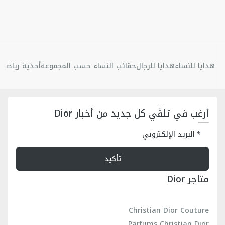
هدايا للنساء
هدايا للرجال
حقائب النساء حسب المجموعة
أحذية رياضية 
أرغب في تلقّي كل جديد من أخبار Dior
البريد الإلكتروني
تأكيد
متاجر Dior
Christian Dior Couture
Parfums Christian Dior