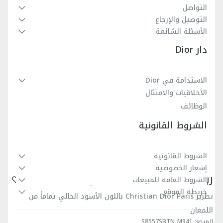
التواصل
التوصيل والإرجاع
الأسئلة الشائعة
دار Dior
الاستدامة في Dior
الأخلاقيات والامتثال
الوظائف
الشروط القانونية
الشروط القانونية
إشعار الخصوصية
رباط كتف قابل للتعديل مع حلقة
الشروط العامة للمبيعات
خريطة الموقع
تطريز Christian Dior Paris باللون الأسود الخالي تماماً من
اللمعان
المرجع
:
S8557SBTN_M941