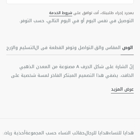
بمجرد إجراء طلبيتك، أنت توافق على
شروط الخدمة
التوصيل في نفس اليوم أو في اليوم التالي، حسب التوفر.
الوص
المقاس والق
التواصل وتوفر القطعة في ال
التسليم والإرج
ف
صة
متجر
اع
إنّ الشارة على شكل الحرف A مصنوعة من المعدن الذهبي
الخافت. يضفي هذا التصميم المبتكر الفاخر لمسة شخصية على
رباط الكتف لحقيبتي Lady Dior My ABCDior وLady D-Sire My
عرض المزيد
ABCDior.
معدن ذهبي خافت
صُنع في إيطاليا
هدايا للنساء
هدايا للرجال
حقائب النساء حسب المجموعة
أحذية رياضية 