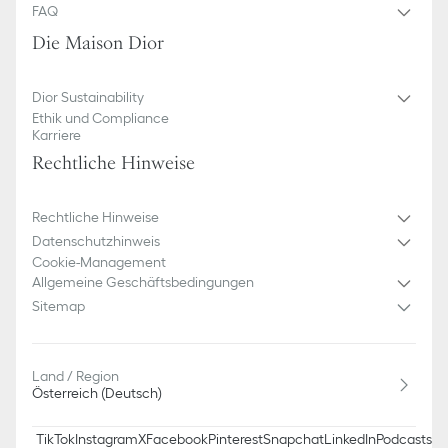
Ungefüttert
FAQ
100 % Baumwolle
Die Maison Dior
Hergestellt in Italien
Dior Sustainability
Ethik und Compliance
Karriere
Rechtliche Hinweise
Rechtliche Hinweise
Datenschutzhinweis
Cookie-Management
Allgemeine Geschäftsbedingungen
Sitemap
Land / Region
Österreich (Deutsch)
TikTok
Instagram
X
Facebook
Pinterest
Snapchat
LinkedIn
Podcasts