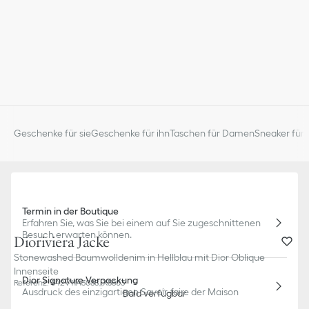
Geschenke für sie
Geschenke für ihn
Taschen für Damen
Sneaker für 
Termin in der Boutique
Erfahren Sie, was Sie bei einem auf Sie zugeschnittenen
Besuch erwarten können.
Dioriviera Jacke
Stonewashed Baumwolldenim in Hellblau mit Dior Oblique
Innenseite
Dior Signature Verpackung
Referenz
:
542V11A3088_X5803
Ausdruck des einzigartigen Savoir-faire der Maison
Bald verfügbar