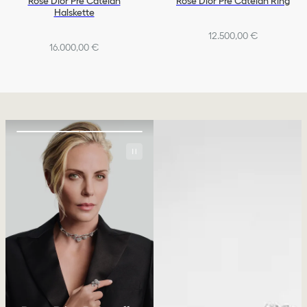
Rose Dior Pré Catelan
Rose Dior Pré Catelan Ring
Halskette
12.500,00 €
16.000,00 €