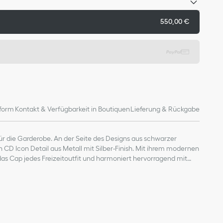
550,00 €
form
Kontakt & Verfügbarkeit in Boutiquen
Lieferung & Rückgabe
 für die Garderobe. An der Seite des Designs aus schwarzer
 CD Icon Detail aus Metall mit Silber-Finish. Mit ihrem modernen
das Cap jedes Freizeitoutfit und harmoniert hervorragend mit
on.
 aus Metall mit Silber-Finish