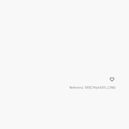
Referenz
:
593C916A4511_C980