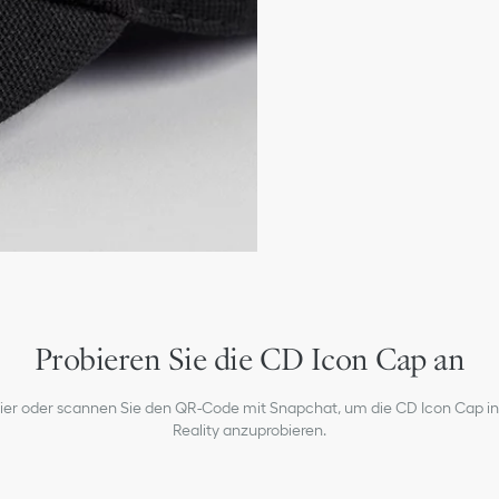
Verstellbarer Riemen
100 % Baumwolle; Futte
Hergestellt in Italien
Probieren Sie die CD Icon Cap an
 hier oder scannen Sie den QR-Code mit Snapchat, um die CD Icon Cap 
Reality anzuprobieren.