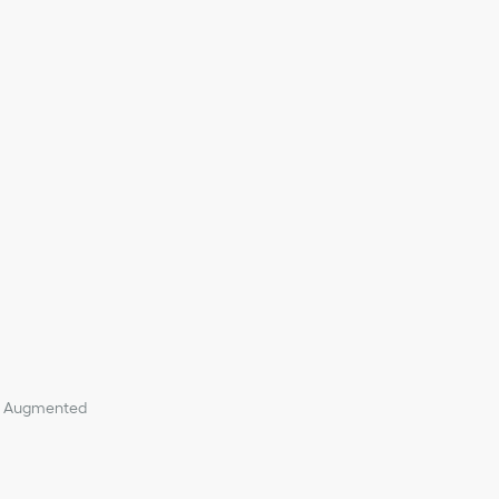
r: 100 % Baumwolle
in Augmented