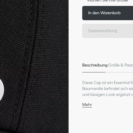
In den Warenkorb
Expresszahlung
Beschreibung
Größe & Pass
Diese Cap ist ein Essential
Baumwolle befindet sich ein
und lässigen Look ergänzt 
weiteren Styles der Kollekti
Mehr
Seitliches CD Icon Detail
6-Panel-Design
Dior Ripsband innen
Futter aus Baumwolle