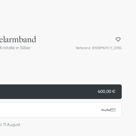
pelarmband
ristalle in Silber
Referenz
:
B1133PMTCY_D13S
400,00 €
b: 11 August