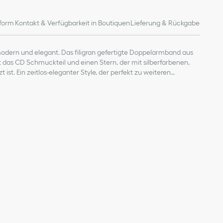
form
Kontakt & Verfügbarkeit in Boutiquen
Lieferung & Rückgabe
odern und elegant. Das filigran gefertigte Doppelarmband aus
ägt das CD Schmuckteil und einen Stern, der mit silberfarbenen,
t ist. Ein zeitlos-eleganter Style, der perfekt zu weiteren
 Linie passt.