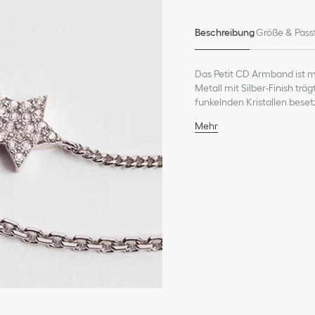
Beschreibung
Größe & Pass
Das Petit CD Armband ist m
Metall mit Silber-Finish tr
funkelnden Kristallen besetz
Kreationen aus der Petit CD
Mehr
Kristalle in Silberfarbe
CD Schmuckteil
Sterndetails
Metall mit Silber-Finish
Karabinerverschluss
Hergestellt in Europa