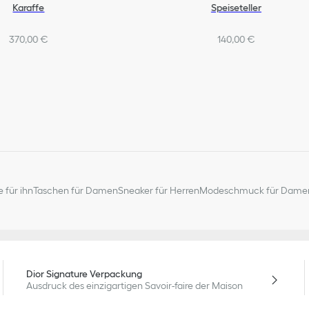
Karaffe
Speiseteller
370,00 €
140,00 €
 für ihn
Taschen für Damen
Sneaker für Herren
Modeschmuck für Dame
Dior Signature Verpackung
Ausdruck des einzigartigen Savoir-faire der Maison