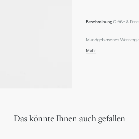
Beschreibung
Größe & Pass
Mundgeblasenes Wasserglas
Mehr
100 % Glas
Vorsichtig von Hand spü
Hergestellt in Italien
* Jedes Design ist einzigar
Wir weisen darauf hin, dass
Veranschaulichung dienen
oder Neuerungen bestimmte
Abbildungen abweichen, in
die Platzierung der Kennz
Das könnte Ihnen auch gefallen