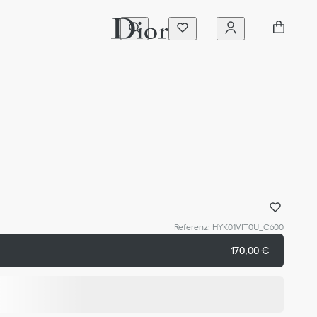
Referenz
:
HYK01VIT0U_C600
170,00 €