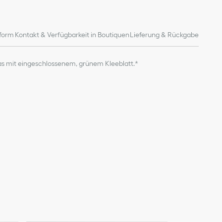
form
Kontakt & Verfügbarkeit in Boutiquen
Lieferung & Rückgabe
 mit eingeschlossenem, grünem Kleeblatt.*
len
tig, weshalb die Farben etwas variieren können.
 die Produktbilder auf unserer Website lediglich der
. Aufgrund kürzlich vorgenommener Änderungen am Design
r Wohnaccessoires können einige Artikel geringfügig von den
sbesondere in Bezug auf das Format des Dior Logos und/oder
eichnungen auf dem Produkt.