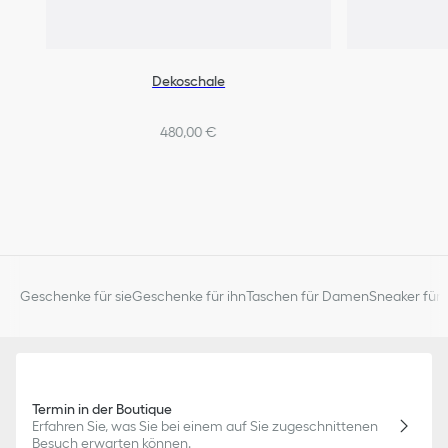
Dekoschale
480,00 €
Geschenke für sie
Geschenke für ihn
Taschen für Damen
Sneaker für 
Termin in der Boutique
Erfahren Sie, was Sie bei einem auf Sie zugeschnittenen
Besuch erwarten können.