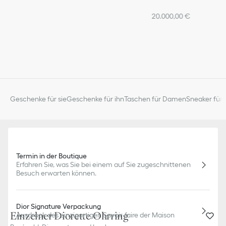
20.000,00 €
Geschenke für sie
Geschenke für ihn
Taschen für Damen
Sneaker für 
Termin in der Boutique
Erfahren Sie, was Sie bei einem auf Sie zugeschnittenen
Besuch erwarten können.
Dior Signature Verpackung
Einzelner Diorette Ohrring
Ausdruck des einzigartigen Savoir-faire der Maison