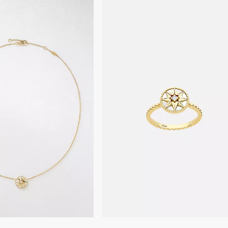
Reinigen Sie ihn vorsichtig
oder Fassungen auszuüben
Für eine professionelle Pfl
unserer Boutiquen vereinba