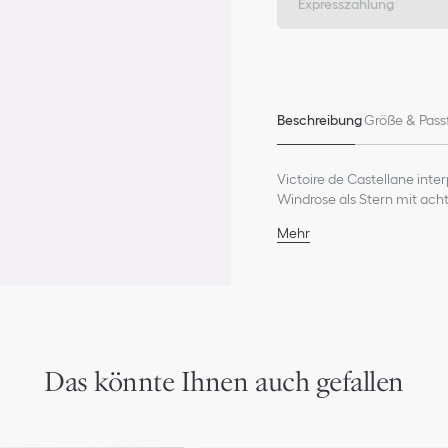
Expresszahlung
Beschreibung
Größe & Pass
Victoire de Castellane inte
Windrose als Stern mit ach
Mehr
18 K Gelbgold
Diamanten (0,08 ct), D
Perlmutt
Motivdurchmesser: 12 
Pflege:
Um die Schönheit Ihres Dio
Das könnte Ihnen auch gefallen
Alkohol oder anderen Chem
Bewahren Sie jedes Schmuc
lichtgeschützten Ort auf.
Legen Sie Ihren Schmuck 