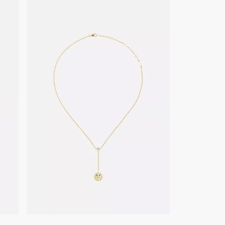
 mit einem weichen, fusselfreien Tuch, ohne Druck auf Steine
.
ege und Reparaturen können Sie gerne einen Termin in einer
ren.