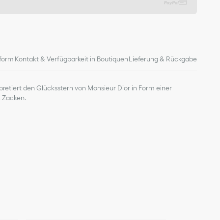
form
Kontakt & Verfügbarkeit in Boutiquen
Lieferung & Rückgabe
rpretiert den Glücksstern von Monsieur Dior in Form einer
t Zacken.
urchschnittswert zu Informationszwecken
mm
r Schmucks zu bewahren, sollten Sie ihn nicht mit Parfum,
ikalien in Berührung kommen lassen.
kstück in seiner Originalverpackung an einem trockenen,
vor dem Duschen, Schwimmen oder beim Sport ab.