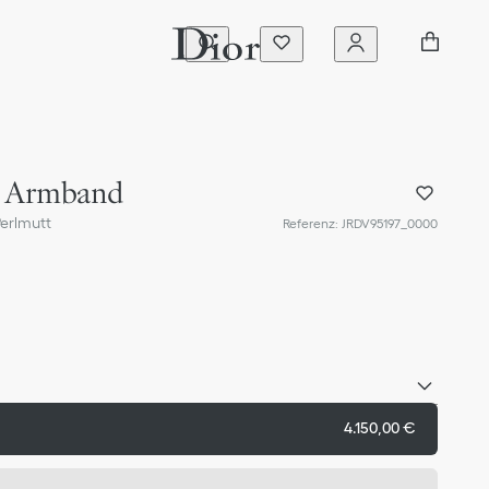
s Armband
erlmutt
Referenz
:
JRDV95197_0000
4.150,00 €