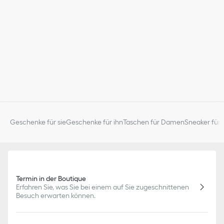
Geschenke für sie
Geschenke für ihn
Taschen für Damen
Sneaker für 
Termin in der Boutique
Erfahren Sie, was Sie bei einem auf Sie zugeschnittenen
Besuch erwarten können.