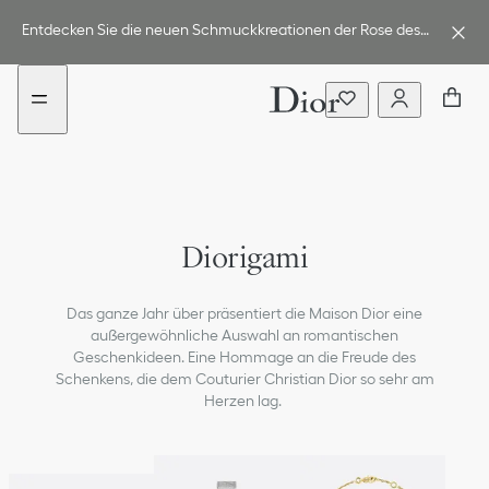
Go
Weiter
to
zum
Entdecken Sie die neuen Schmuckkreationen der Rose des
content
Inhalt
Vents Kollektion.
Diorigami
Das ganze Jahr über präsentiert die Maison Dior eine
außergewöhnliche Auswahl an romantischen
Geschenkideen. Eine Hommage an die Freude des
Schenkens, die dem Couturier Christian Dior so sehr am
Herzen lag.