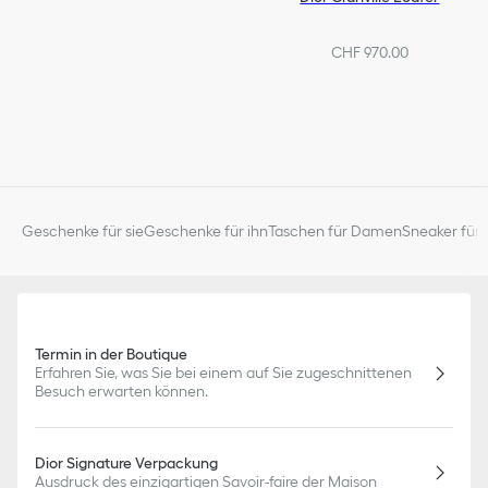
CHF 970.00
Geschenke für sie
Geschenke für ihn
Taschen für Damen
Sneaker für 
Termin in der Boutique
Erfahren Sie, was Sie bei einem auf Sie zugeschnittenen
Besuch erwarten können.
Dior Signature Verpackung
Ausdruck des einzigartigen Savoir-faire der Maison