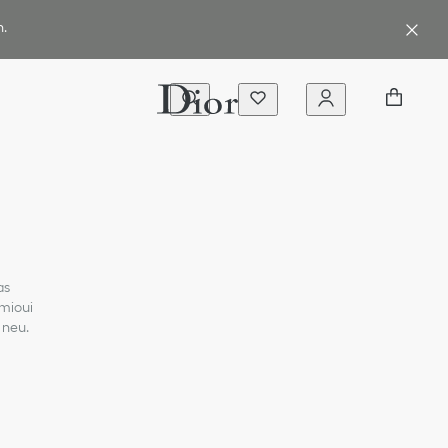
n.
as
imioui
 neu.