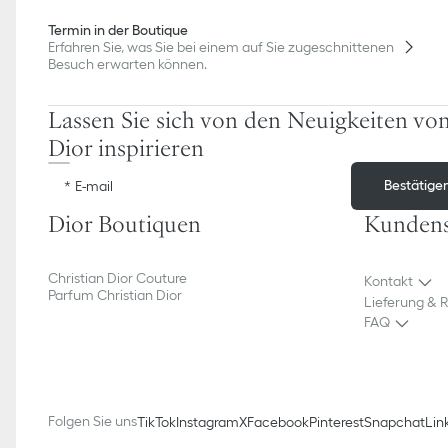
Termin in der Boutique
Erfahren Sie, was Sie bei einem auf Sie zugeschnittenen
Besuch erwarten können.
Lassen Sie sich von den Neuigkeiten vo
Dior inspirieren
Bestätige
E-mail
Dior Boutiquen
Kundens
Christian Dior Couture
Kontakt
Parfum Christian Dior
Lieferung & 
FAQ
Folgen Sie uns
TikTok
Instagram
X
Facebook
Pinterest
Snapchat
Lin