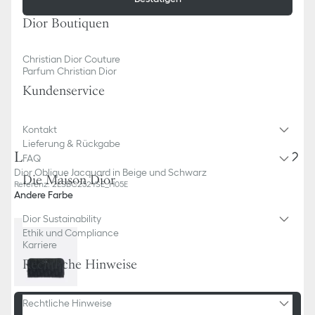
Dior Boutiquen
Christian Dior Couture
Parfum Christian Dior
Kundenservice
Kontakt
Lieferung & Rückgabe
Langes Portemonnaie mit Reißverschluss
FAQ
Dior Oblique Jacquard in Beige und Schwarz
Die Maison Dior
Referenz
:
2ESBC252YSE_H05E
Andere Farbe
Dior Sustainability
Ethik und Compliance
Karriere
Rechtliche Hinweise
Rechtliche Hinweise
In den Warenkorb legen
CHF 740.00