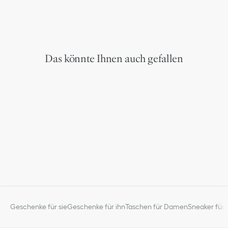
Das könnte Ihnen auch gefallen
Geschenke für sie
Geschenke für ihn
Taschen für Damen
Sneaker für 