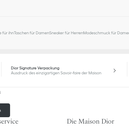
 für ihn
Taschen für Damen
Sneaker für Herren
Modeschmuck für Dame
Dior Signature Verpackung
Ausdruck des einzigartigen Savoir-faire der Maison
n
n
ervice
Die Maison Dior