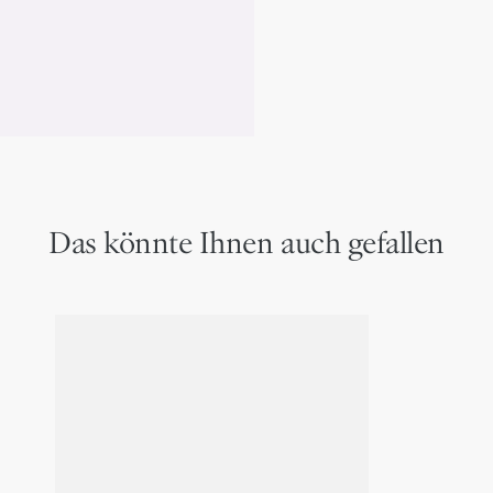
Mittiges Kartenfach
Dior Schriftzug aus Mes
Dior Prägung innen
Inklusive Schutzbeutel
Hergestellt in Italien od
Das könnte Ihnen auch gefallen