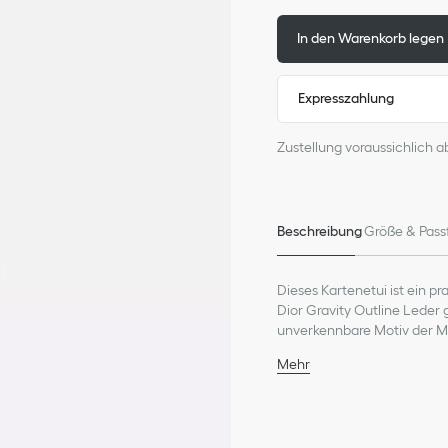
In den Warenkorb legen
Expresszahlung
Zustellung voraussichlich a
Beschreibung
Größe & Pass
Dieses Kartenetui ist ein p
Dior Gravity Outline Leder 
unverkennbare Motiv der Ma
sorgt. Der Style mit dem Dio
Mehr
Kartenfächer auf beiden Se
Zusammensetzung Haupt
sich leicht in der Hosenta
Futter aus Funktionsstof
Outline Kreationen.
3 Kartenfächer vorne
3 Kartenfächer hinten