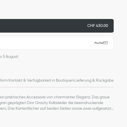
CHF 430.00
b: 5 August
form
Kontakt & Verfügbarkeit in Boutiquen
Lieferung & Rückgabe
t ein praktisches Accessoire von charmanter Eleganz. Das graue
igran geprägten Dior Gravity Kalbsleder die beeindruckende
eliers. Drei Kartenfächer auf beiden Seiten sowie zwei aufgesetzte
en das Accessoire gekonnt ab. Das elegante Kartenetui passt in
material: Kalbsleder