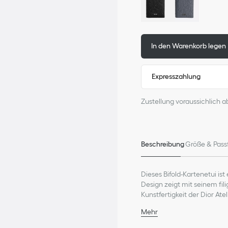
In den Warenkorb legen
Expresszahlung
Zustellung voraussichlich a
Beschreibung
Größe & Pass
Dieses Bifold-Kartenetui is
Design zeigt mit seinem fil
Kunstfertigkeit der Dior At
Fächer für Quittungen rund
Mehr
jede Tasche.
Zusammensetzung Haupt