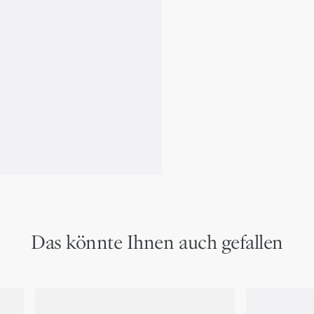
Futter aus Kalbsleder un
6 Kartenfächer
2 aufgesetzte Fächer fü
Dior Schriftzug aus Mes
Dior Prägung innen
Inklusive Schutzbeutel
Hergestellt in Italien od
Das könnte Ihnen auch gefallen