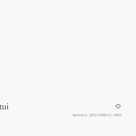
tui
Referenz
:
2ESCH138FLG_H800