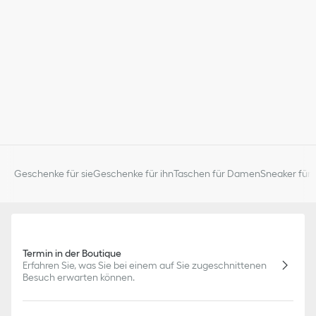
Geschenke für sie
Geschenke für ihn
Taschen für Damen
Sneaker für 
Termin in der Boutique
Erfahren Sie, was Sie bei einem auf Sie zugeschnittenen
Besuch erwarten können.