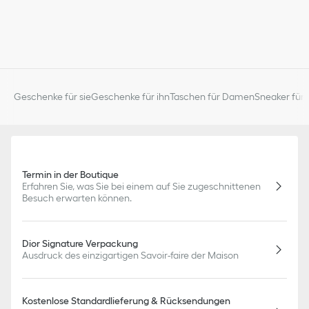
Geschenke für sie
Geschenke für ihn
Taschen für Damen
Sneaker für 
Termin in der Boutique
Erfahren Sie, was Sie bei einem auf Sie zugeschnittenen
Besuch erwarten können.
Dior Signature Verpackung
Ausdruck des einzigartigen Savoir-faire der Maison
Kostenlose Standardlieferung & Rücksendungen