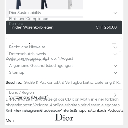
Dior Sustainability
Ethik und Compliance
Karriere
In den Warenkorb legen
CHF 230.00
Rechtliche Hinweise
Expresszahlung
Rechtliche Hinweise
Datenschutzhinweis
Zustellung voraussichlich ab: 4 August
Cookie-Management
Allgemeine Geschäftsbedingungen
Sitemap
Beschreib
Größe & Pas
Kontakt & Verfügbarkeit in
Lieferung & Rü
ung
sform
Boutiquen
ckgabe
Land / Region
Switzerland (Deutsch)
Die schwarze Krawatte zeigt das CD Icon Motiv in einer farblich
abgestimmten Variante. Anzüge erhalten mit diesem eleganten
TikTok
Instagram
X
Facebook
Pinterest
Snapchat
LinkedIn
Podcasts
Seidenaccessoire eine strukturierte Note.
Mehr
Farblich abgestimmter, durchgehender CD Icon Jacquard