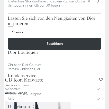
Kostenlose Standardlieferung sowie Rücksendungen &
Umtausch innerhalb von 30 Tagen
Lassen Sie sich von den Neuigkeiten von Dior
inspirieren
E-mail
Bestätigen
Dior Boutiquen
Christian Dior Couture
Parfum Christian Dior
Kundenservice
CD Icon Krawatte
Seide in Schwarz
Kontakt
Referenz
:
59C1047B6009_C900
Andere Farben
Lieferung & Rückgabe
FAQ
Die Maison Dior