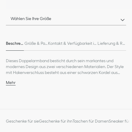
Wählen Sie Ihre Größe
Beschreib
Größe & Pas
Kontakt & Verfügbarkeit in
Lieferung & Rü
ung
sform
Boutiquen
ckgabe
Dieses Doppelarmband besticht durch sein markantes und
modernes Design aus zwei verschiedenen Materialien. Der Style
mit Hakenverschluss besteht aus einer schwarzen Kordel aus
Lammleder in geflochtener Optik, ergänzt durch ein CD Icon
Mehr
Schmuckteil aus Messing mit Ruthenium-Finish. Das Armband
CD Icon Schmuckteil
passt perfekt zu weiteren Kreationen aus der Kollektion.
Messing mit Ruthenium-Finish
Hakenverschluss
80 % Lammleder, 20 % Messing
Hergestellt in Deutschland
Geschenke für sie
Geschenke für ihn
Taschen für Damen
Sneaker für 