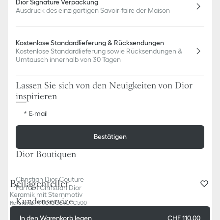
Dior Signature Verpackung
Ausdruck des einzigartigen Savoir-faire der Maison
Kostenlose Standardlieferung & Rücksendungen
Kostenlose Standardlieferung sowie Rücksendungen &
Umtausch innerhalb von 30 Tagen
Lassen Sie sich von den Neuigkeiten von Dior
inspirieren
E-mail
Bestätigen
Dior Boutiquen
Christian Dior Couture
Beilagenteller
Parfum Christian Dior
Keramik mit Sternmotiv
Kundenservice
Referenz
:
HYJ01GGE4U_C500
In den Warenkorb legen
CHF 110.00