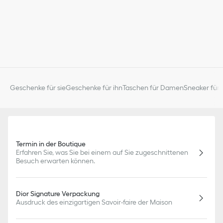
Geschenke für sie
Geschenke für ihn
Taschen für Damen
Sneaker für 
Termin in der Boutique
Erfahren Sie, was Sie bei einem auf Sie zugeschnittenen
Besuch erwarten können.
Dior Signature Verpackung
Ausdruck des einzigartigen Savoir-faire der Maison