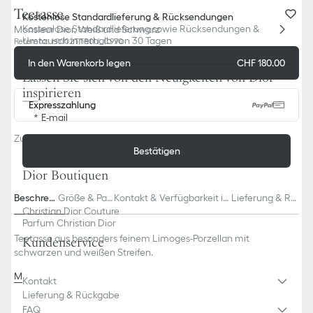
Teetasse
Kostenlose Standardlieferung & Rücksendungen
Kostenlose Standardlieferung sowie Rücksendungen &
Monsieur Dior, Weiß und Schwarz
Umtausch innerhalb von 30 Tagen
Referenz
:
HYJ02TTR0U_C970
In den Warenkorb legen
CHF 180.00
Lassen Sie sich von den Neuigkeiten von Dior
inspirieren
Expresszahlung
E-mail
Zustellung voraussichlich ab: 5 August
Bestätigen
Dior Boutiquen
Beschreib
Größe & Pas
Kontakt & Verfügbarkeit in
Lieferung & Rü
ung
sform
Boutiquen
ckgabe
Christian Dior Couture
Parfum Christian Dior
Teetasse aus besonders feinem Limoges-Porzellan mit
Kundenservice
schwarzen und weißen Streifen.
Mehr
Kontakt
100 % Limoges-Porzellan
Lieferung & Rückgabe
Hergestellt in Frankreich
FAQ