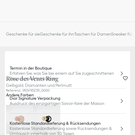
Geschenke für sie
Geschenke für ihn
Taschen für Damen
Sneaker für 
Termin in der Boutique
Erfahren Sie, was Sie bei einem auf Sie zugeschnittenen
Rose des Vents Ring
Besuch erwarten können.
Gelbgold, Diamanten und Perlmutt
Referenz
:
JRDV95239_0000
Andere Farben
Dior Signature Verpackung
Ausdruck des einzigartigen Savoir-faire der Maison
Kostenlose Standardlieferung & Rücksendungen
Kostenlose Standardlieferung sowie Rücksendungen &
Umtausch innerhalb von 30 Tagen