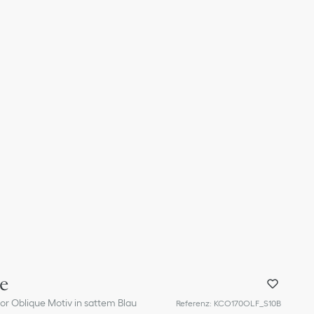
e
or Oblique Motiv in sattem Blau
Referenz
:
KCO170OLF_S10B