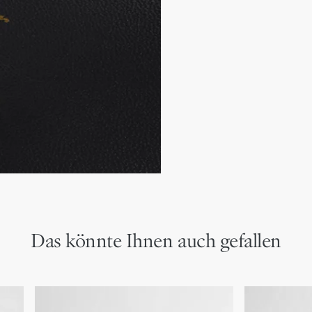
Futter aus Lammleder
Dior Schriftzug aus Meta
2 verstellbare Klettriem
Anatomisch geformte B
EVA-Sohle mit Profil und
Hergestellt in Italien
Das könnte Ihnen auch gefallen