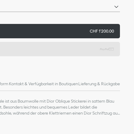
CHF 1’200.00
form
Kontakt & Verfügbarkeit in Boutiquen
Lieferung & Rückgabe
e ist aus Baumwolle mit Dior Oblique Stickerei in sattem Blau
t. Besonders leichtes und bequemes Leder bildet die
ohle, während der obere Klettriemen einen Dior Schriftzug aus
weist. Diese Sandale verleiht jedem Look eine moderne Note.
material: Baumwolle, Lammleder und Funktionsstoff