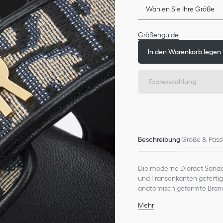
Wählen Sie Ihre Größe
Größenguide
In den Warenkorb legen
Expresszahlung
Beschreibung
Größe & Pass
Die moderne Dioract Sandal
und Fransenkanten gefertig
anatomisch geformte Brands
Metall mit Gold-Finish auf
Mehr
Zusammensetzung Haupt