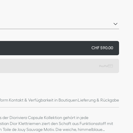
CHF 590.00
form
Kontakt & Verfügbarkeit in Boutiquen
Lieferung & Rückgabe
s der Dioriviera Capsule Kollektion gehört in jede
tian Dior Klettriemen ziert den Schaft aus Funktionsstoff mit
oile de Jouy Sauvage Motiv. Die weiche, himmelblaue