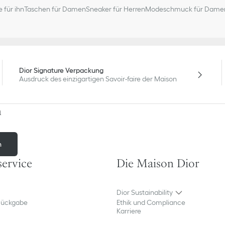
 für ihn
Taschen für Damen
Sneaker für Herren
Modeschmuck für Dame
Dior Signature Verpackung
Ausdruck des einzigartigen Savoir-faire der Maison
n
n
ervice
Die Maison Dior
Dior Sustainability
Rückgabe
Ethik und Compliance
Karriere