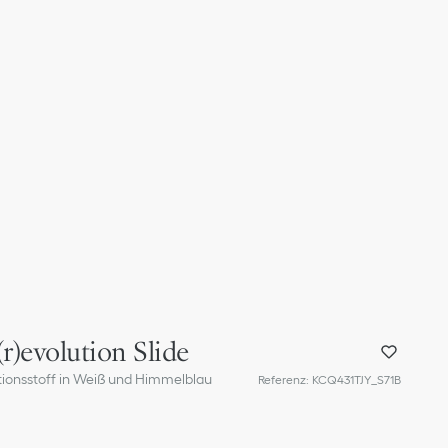
r)evolution Slide
tionsstoff in Weiß und Himmelblau
Referenz
:
KCQ431TJY_S71B