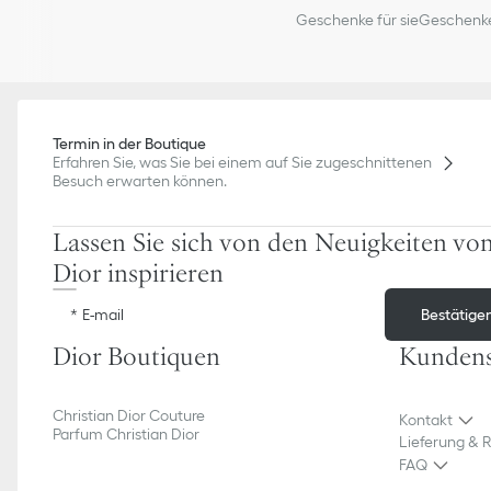
Geschenke für sie
Geschenke
Termin in der Boutique
Erfahren Sie, was Sie bei einem auf Sie zugeschnittenen
Besuch erwarten können.
Lassen Sie sich von den Neuigkeiten vo
Dior inspirieren
Bestätige
E-mail
Dior Boutiquen
Kundens
Christian Dior Couture
Kontakt
Parfum Christian Dior
Lieferung & 
FAQ