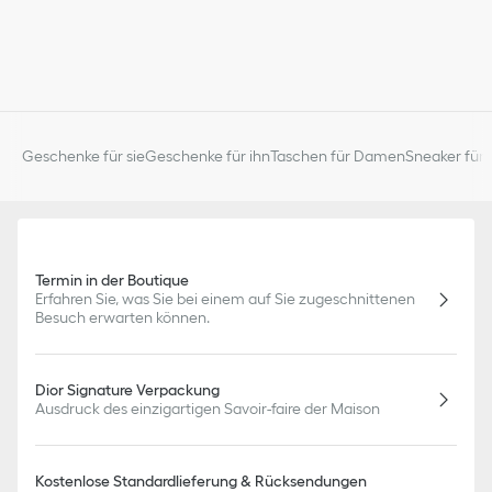
Geschenke für sie
Geschenke für ihn
Taschen für Damen
Sneaker für 
Termin in der Boutique
Erfahren Sie, was Sie bei einem auf Sie zugeschnittenen
Besuch erwarten können.
Dior Signature Verpackung
Ausdruck des einzigartigen Savoir-faire der Maison
Kostenlose Standardlieferung & Rücksendungen