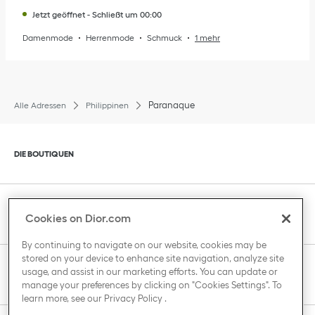
Jetzt geöffnet
-
Schließt um
00:00
Damenmode
Herrenmode
Schmuck
1 mehr
Paranaque
Alle Adressen
Philippinen
Klik om de inhoud uit of in te klappen
DIE BOUTIQUEN
Klik om de inhoud uit of in te klappen
KUNDENBETREUUNG
Cookies on Dior.com
By continuing to navigate on our website, cookies may be
stored on your device to enhance site navigation, analyze site
Klik om de inhoud uit of in te klappen
usage, and assist in our marketing efforts. You can update or
DAS HAUS VON DIOR
manage your preferences by clicking on "Cookies Settings". To
learn more, see our
Privacy Policy
.