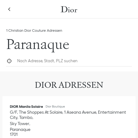
Skip to content
Return to Nav
Link Opens in New Tab
Klicken, um diese Kategorieliste aufzuklappen und alle anzusehen
1 Christian Dior Couture Adressen
Paranaque
Nach Adresse, Stadt, PLZ suchen
Geolokalisieren
Submi
DIOR ADRESSEN
DIOR Manila Solaire
Dior Boutique
G/F, The Shoppes At Solaire, 1 Aseana Avenue, Entertainment
City, Tambo
Sky Tower
Paranaque
1701