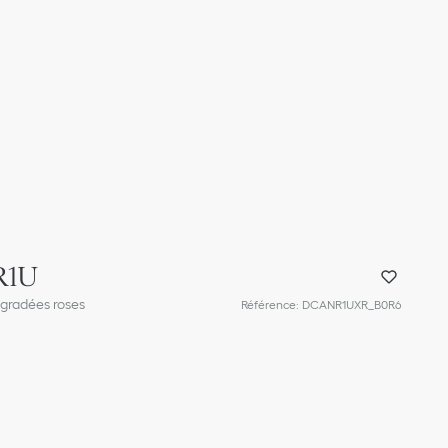
R1U
égradées roses
Référence
:
DCANR1UXR_B0R6