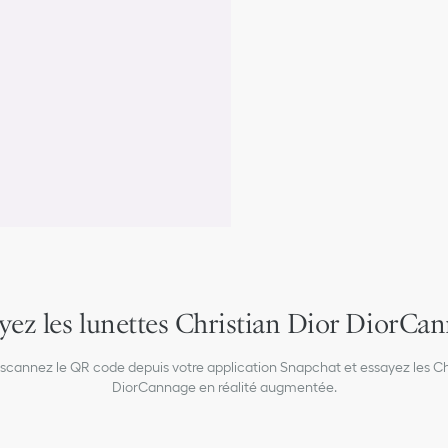
Signature Dior à l'intéri
Protection 100 % UVA/
Catégorie de filtre : 2
Compatibles avec des v
Fabriquées en Italie
yez les lunettes Christian Dior DiorCa
scannez le QR code depuis votre application Snapchat et essayez les Ch
DiorCannage en réalité augmentée.