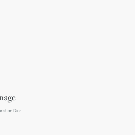
eur de la branche droite
UVB
erres correcteurs
nnage
ristian Dior