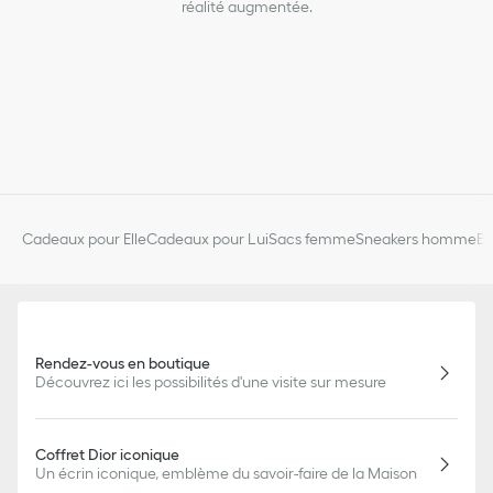
réalité augmentée.
Cadeaux pour Elle
Cadeaux pour Lui
Sacs femme
Sneakers homme
Bi
Rendez-vous en boutique
Découvrez ici les possibilités d'une visite sur mesure
Coffret Dior iconique
Un écrin iconique, emblème du savoir-faire de la Maison