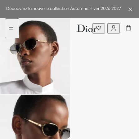
Aller
Aller
au
au
Découvrez la nouvelle collection Automne Hiver 2026-2027
menu
contenu