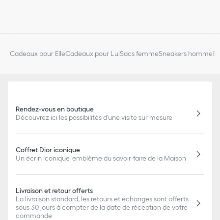
Cadeaux pour Elle
Cadeaux pour Lui
Sacs femme
Sneakers homme
Bi
Rendez-vous en boutique
Découvrez ici les possibilités d'une visite sur mesure
Coffret Dior iconique
Un écrin iconique, emblème du savoir-faire de la Maison
Livraison et retour offerts
La livraison standard, les retours et échanges sont offerts
sous 30 jours à compter de la date de réception de votre
commande