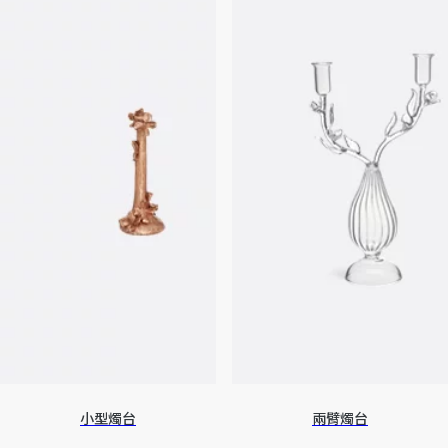
小型燭台
兩臂燭台