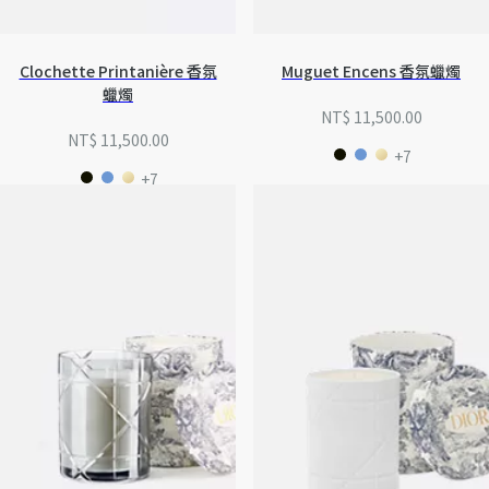
Clochette Printanière 香氛
Muguet Encens 香氛蠟燭
蠟燭
NT$ 11,500.00
NT$ 11,500.00
+7
+7