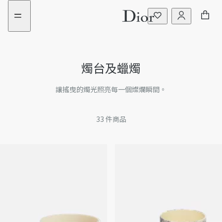
前
瀏
已
往
覽
添
選
更
加
購
多
新
商
的
品
筛
燭台及蠟燭
选
書籍
条
件
讓搖曳的燭光照亮每一個燦爛瞬間。
筆記本
33
件商品
書桌配件
小型用品
托盤
擺飾盤
Leisure