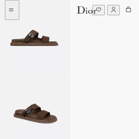
前
瀏
往
覽
選
更
購
多
商
品