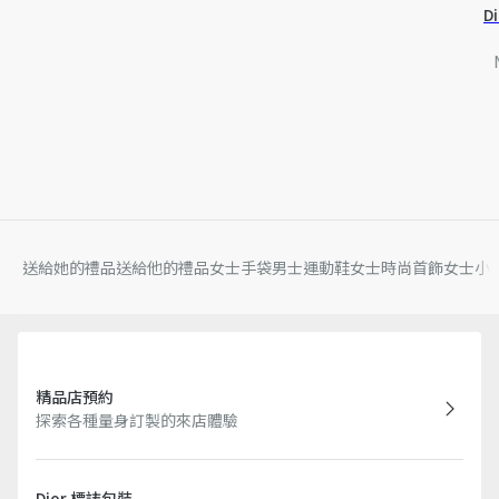
D
送給她的禮品
送給他的禮品
女士手袋
男士運動鞋
女士時尚首飾
女士小
精品店預約
探索各種量身訂製的來店體驗
Dior 標誌包裝