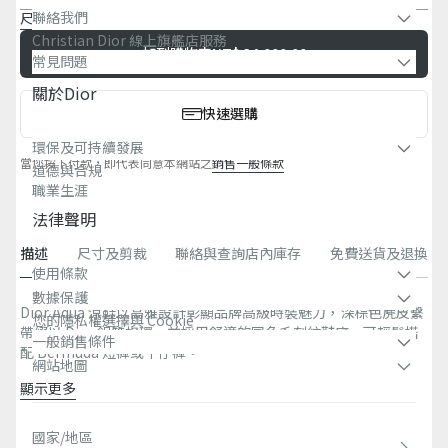
聯絡我們​
尺寸表
Christian Dior 線上旗艦店服務​
加到購物車
NT$ 34,000.00
常見問題​
關於dior
快速選購
環保及可持續發展​
當您按下付款，即代表同意本網站之
銷售一般條款
道德與合規
職業生涯
法律聲明
描述
尺寸及剪裁
聯絡與查詢店內庫存
免費送貨及退換
使用條款
數據保護
Dior Aqua 涼鞋以高雅設計彰顯品牌高級時裝魅力，深棕色麂皮繫
您的隱私權選擇與 Cookie
帶綴以 Dior 鋁質扣環，並採用舒適的同色系刻紋鞋底，可輕鬆搭
一般銷售條件
配 Bermuda 短褲或牛仔褲。
網站地圖
顯示更多
主要材質：麂面小牛皮和科技布料
小牛皮襯裡
國家/地區
可調式繫帶搭配 Dior 鋁質扣環