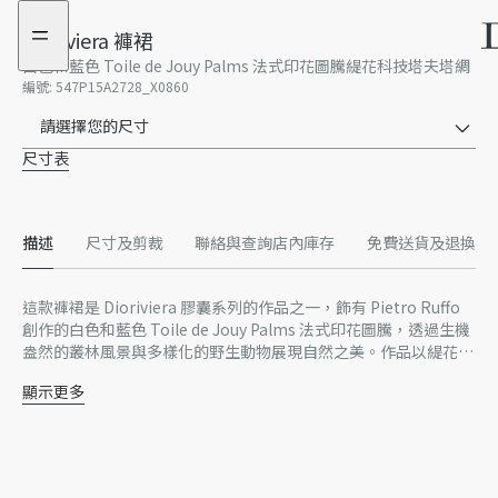
前
瀏
往
覽
Dioriviera 褲裙
選
更
白色和藍色 Toile de Jouy Palms 法式印花圖騰緹花科技塔夫塔綢
購
多
編號
:
547P15A2728_X0860
商
請選擇您的尺寸
品
尺寸表
描述
尺寸及剪裁
聯絡與查詢店內庫存
免費送貨及退換
這款褲裙是 Dioriviera 膠囊系列的作品之一，飾有 Pietro Ruffo
創作的白色和藍色 Toile de Jouy Palms 法式印花圖騰，透過生機
盎然的叢林風景與多樣化的野生動物展現自然之美。作品以緹花科
技塔夫塔綢製作，採微傘狀剪裁，實用風格的 Christian Dior 扣環
顯示更多
突顯腰部線條，可搭配同款背心和 Dioriviera 膠囊系列的其他作
實用風格 Christian Dior 扣環
品，打造一致風格。
無襯裡
100% 聚酯纖維
義大利製