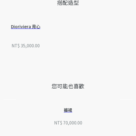
搭配造型
因技術侷限、產品改良或生產批次不同等原因，網站中的訊息可能
存在色差、尺寸誤差或其他細節誤差，網站所展示的商品圖片亦可
能與實際產品有些微落差。
如有相關問題，請致電迪奧客戶服務中心。
Dioriviera 背心
NT$ 35,000.00
您可能也喜歡
褲裙
NT$ 70,000.00