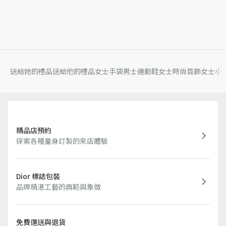
送給她的禮品
送給他的禮品
女士手袋
男士運動鞋
女士時尚首飾
女士小
精品店預約
探索各種量身訂製的來店體驗
Dior 標誌包裝
品牌精湛工藝的典範與象徵
免費運送與退貨