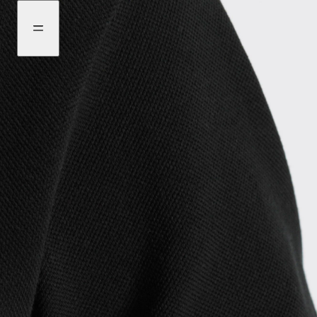
前
瀏
往
覽
選
更
購
多
商
品