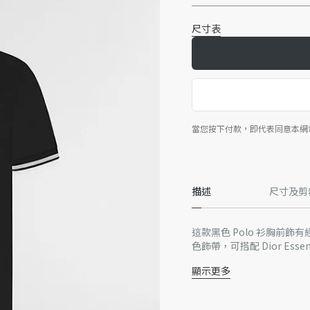
尺寸表
當您按下付款，即代表同意本網
描述
尺寸及剪
這款黑色 Polo 衫胸前
色飾帶，可搭配 Dior Ess
顯示更多
胸前飾有蜜蜂刺繡
羅紋 Polo 衫衣領和
珍珠母貝 Dior 鈕扣