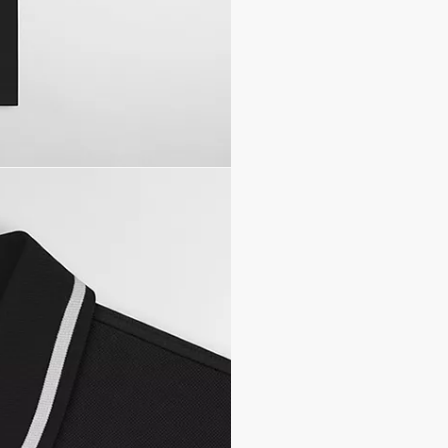
100% 棉
義大利製
因技術侷限、產品改良或生
他細節誤差，網站所展示的
如有相關問題，請致電迪奧