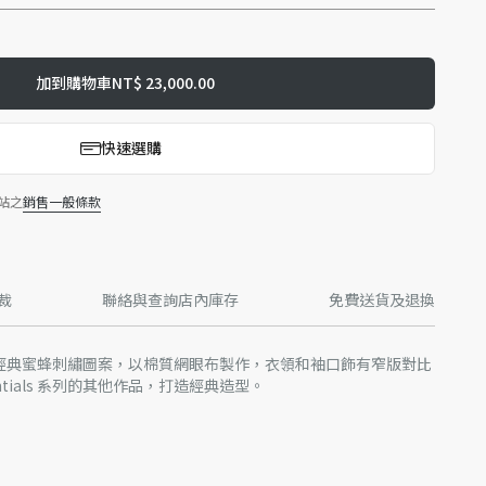
加到購物車
NT$ 23,000.00
快速選購
站之
銷售一般條款
裁
聯絡與查詢店內庫存
免費送貨及退換
飾有經典蜜蜂刺繡圖案，以棉質網眼布製作，衣領和袖口飾有窄版對比
entials 系列的其他作品，打造經典造型。
袖口搭配白色條紋