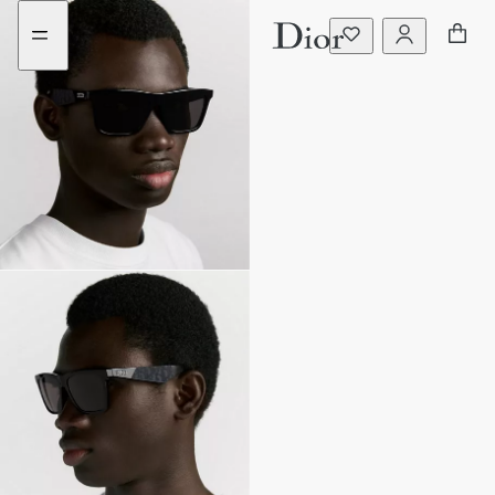
前
瀏
往
覽
選
更
購
多
商
品