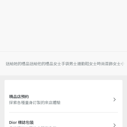
送給她的禮品
送給他的禮品
女士手袋
男士運動鞋
女士時尚首飾
女士小
精品店預約
探索各種量身訂製的來店體驗
Dior 標誌包裝