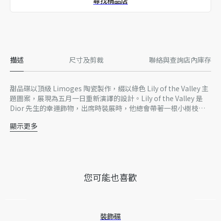
尋找精品店
精品店獨家發售
描述
尺寸及剪裁
聯絡與查詢店內庫存
甜品碟以頂級 Limoges 陶瓷製作，綴以綠色 Lily of the Valley 主
題圖案，展現為五月一日重新演譯的設計。Lily of the Valley 是
Dior 先生的幸運飾物，出席時裝展時，他總會帶著一根小樹枝到
口袋上。
顯示更多
100% 陶瓷
法國製造
提醒您，本網站上的產品圖片僅供參考。鑑於最近有部分家居產品
的實際設計有所調整或更新，Dior 標誌樣式和／或產品上的標記
您可能也喜歡
位置，可能與圖片所示略有差異。
因技術侷限、產品改良或生產批次不同等原因，網站中的訊息可能
存在色差、尺寸誤差或其他細節誤差，網站所展示的商品圖片亦可
能與實際產品有些微落差。
裝飾碟
如有相關問題，請致電迪奧客戶服務中心。