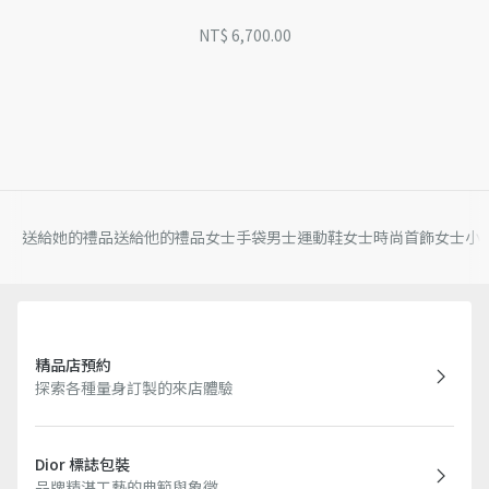
NT$ 6,700.00
送給她的禮品
送給他的禮品
女士手袋
男士運動鞋
女士時尚首飾
女士小
精品店預約
探索各種量身訂製的來店體驗
Dior 標誌包裝
品牌精湛工藝的典範與象徵