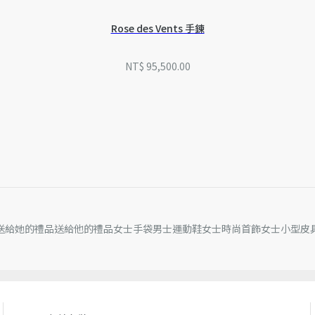
如需專業保養和維修服務，
因技術侷限、產品改良或生
Rose des Vents 手鍊
他細節誤差，網站所展示的
如有相關問題，請致電迪奧
NT$ 95,500.00
送給她的禮品
送給他的禮品
女士手袋
男士運動鞋
女士時尚首飾
女士小型皮