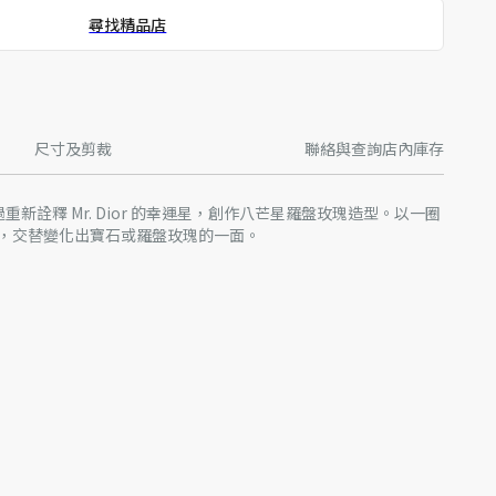
尋找精品店
尺寸及剪裁
聯絡與查詢店內庫存
llane 透過重新詮釋 Mr. Dior 的幸運星，創作八芒星羅盤玫瑰造型。以一圈
，交替變化出寶石或羅盤玫瑰的一面。
提供的平均價值僅供參考
寶的細緻質感，請避免接觸香水、酒精和其他化學品。
盒內，置於乾燥的地方，避免陽光直射和遠離潮濕環境。
前，請先取下您的珠寶。
品，小心不要對寶石或鑲嵌部位施壓。