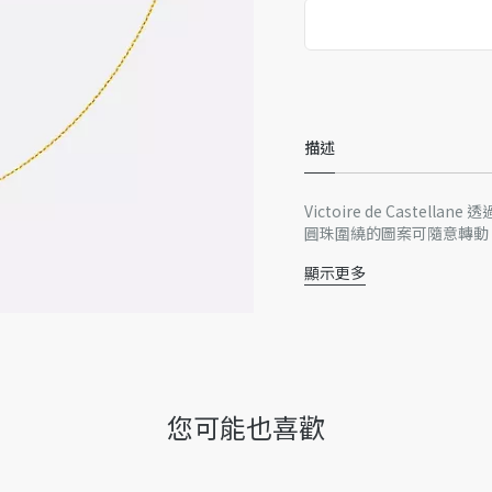
精品店獨家發售
描述
Victoire de Caste
圓珠圍繞的圖案可隨意轉動
顯示更多
18K 黃金
鑽石（0.04 克拉），
孔雀石
圖案直徑：12 公釐
保養說明：
為了保持您的 Dior 珠
您可能也喜歡
請將每件作品存放在原包裝
沐浴、游泳或進行任何運動
請用柔軟無塵布輕柔清潔作