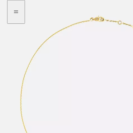
前
瀏
往
覽
選
更
購
多
商
品