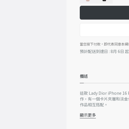
當您按下付款，即代表同意本網
預計配送到達日 : 8月 6日 
描述
這款 Lady Dior iPho
作，有一個卡片夾層和淡金色飾面
作品相互搭配。
顯示更多
主要材質：羊皮
山羊皮和科技布料襯裡