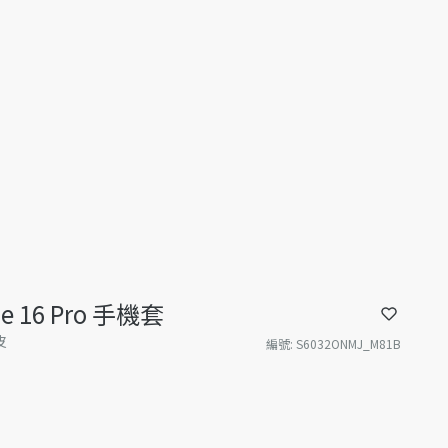
one 16 Pro 手機套
皮
編號
:
S6032ONMJ_M81B