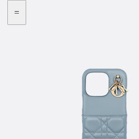
前
瀏
往
覽
選
更
購
多
商
品