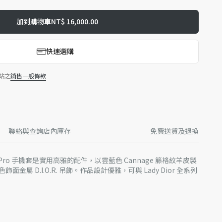
加到購物車
NT$ 16,000.00
快速選購
站之
銷售一般條款
起
聯絡與查詢店內庫存
免費送貨及退換
ne 16 Pro 手機套是實用高雅的配件，以雲藍色 Cannage 籐格紋羊皮製
金屬 D.I.O.R. 吊飾。作品設計優雅，可與 Lady Dior 全系列