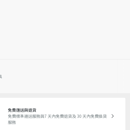
產批次不同等原因，網站中的訊息可能存在色差、尺寸誤差或其
商品圖片亦可能與實際產品有些微落差。
客戶服務中心。
具
免費運送與退貨
免費標準運送服務與7 天內免費退貨及 30 天內免費換貨
服務​