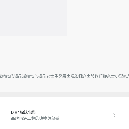
D.I.O.R. 吊飾
一個卡片夾層
義大利製
因技術侷限、產品改良或生
他細節誤差，網站所展示的
如有相關問題，請致電迪奧
送給她的禮品
送給他的禮品
女士手袋
男士運動鞋
女士時尚首飾
女士小型皮
Dior 標誌包裝
品牌精湛工藝的典範與象徵